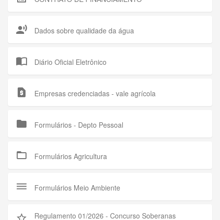
record_voice_over
Dados sobre qualidade da água
import_contacts
Diário Oficial Eletrônico
request_page
Empresas credenciadas - vale agrícola
folder
Formulários - Depto Pessoal
folder_open
Formulários Agricultura
dehaze
Formulários Meio Ambiente
Regulamento 01/2026 - Concurso Soberanas
star_outline