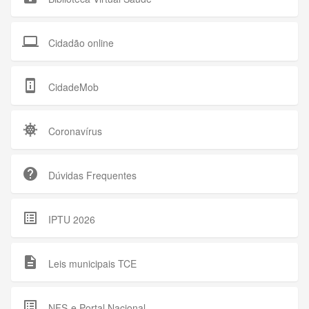
computer
Cidadão online
perm_device_information
CidadeMob
coronavirus
Coronavírus
help
Dúvidas Frequentes
list_alt
IPTU 2026
description
Leis municipais TCE
list_alt
NFS-e Portal Nacional