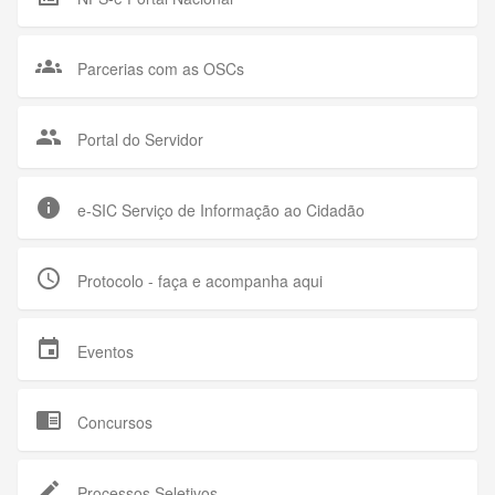
groups
Parcerias com as OSCs
group
Portal do Servidor
info
e-SIC Serviço de Informação ao Cidadão
query_builder
Protocolo - faça e acompanha aqui
event
Eventos
chrome_reader_mode
Concursos
edit
Processos Seletivos