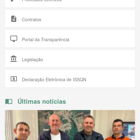
description
Contratos
desktop_windows
Portal da Transparência
account_balance
Legislação
local_atm
Declaração Eletrônica de ISSQN
Últimas notícias