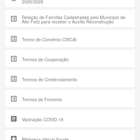
2026/2028
Relação de Famílias Cadastradas pelo Município de
list_alt
Alto Feliz para receber o Auxílio Reconstrução
list_alt
Termo de Convênio CISCAI
list_alt
Termos de Cooperação
list_alt
Termos de Credenciamento
list_alt
Termos de Fomento
article
Vacinação COVID-19
local_hospital
Biblioteca Virtual Saúde