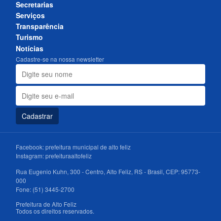
Secretarias
Serviços
Transparência
Turismo
Notícias
Cadastre-se na nossa newsletter
Cadastrar
Facebook:
prefeitura municipal de alto feliz
Instagram:
prefeituraaltofeliz
Rua Eugenio Kuhn, 300 - Centro, Alto Feliz, RS - Brasil, CEP: 95773-
000
Fone: (51) 3445-2700
Prefeitura de Alto Feliz
Todos os direitos reservados.