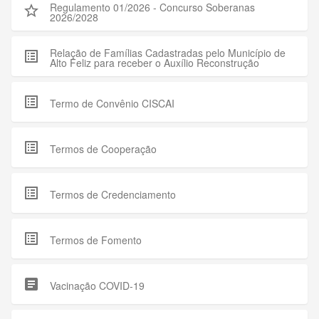
Regulamento 01/2026 - Concurso Soberanas
star_outline
2026/2028
Relação de Famílias Cadastradas pelo Município de
list_alt
Alto Feliz para receber o Auxílio Reconstrução
list_alt
Termo de Convênio CISCAI
list_alt
Termos de Cooperação
list_alt
Termos de Credenciamento
list_alt
Termos de Fomento
article
Vacinação COVID-19