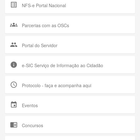
list_alt
NFS-e Portal Nacional
groups
Parcerias com as OSCs
group
Portal do Servidor
info
e-SIC Serviço de Informação ao Cidadão
query_builder
Protocolo - faça e acompanha aqui
event
Eventos
chrome_reader_mode
Concursos