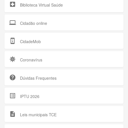
local_hospital
Biblioteca Virtual Saúde
computer
Cidadão online
perm_device_information
CidadeMob
coronavirus
Coronavírus
help
Dúvidas Frequentes
list_alt
IPTU 2026
description
Leis municipais TCE