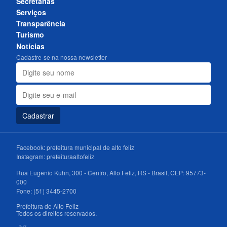
Secretarias
Serviços
Transparência
Turismo
Notícias
Cadastre-se na nossa newsletter
Cadastrar
Facebook:
prefeitura municipal de alto feliz
Instagram:
prefeituraaltofeliz
Rua Eugenio Kuhn, 300 - Centro, Alto Feliz, RS - Brasil, CEP: 95773-
000
Fone: (51) 3445-2700
Prefeitura de Alto Feliz
Todos os direitos reservados.