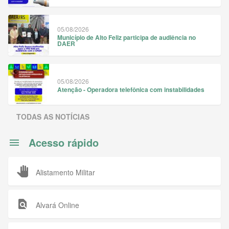
05/08/2026
Município de Alto Feliz participa de audiência no
DAER
05/08/2026
Atenção - Operadora telefônica com instabilidades
TODAS AS NOTÍCIAS
Acesso rápido
pan_tool
Alistamento Militar
find_in_page
Alvará Online