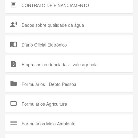
list_alt
CONTRATO DE FINANCIAMENTO
record_voice_over
Dados sobre qualidade da água
import_contacts
Diário Oficial Eletrônico
request_page
Empresas credenciadas - vale agrícola
folder
Formulários - Depto Pessoal
folder_open
Formulários Agricultura
dehaze
Formulários Meio Ambiente